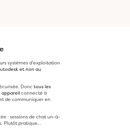
ée
eurs systèmes d’exploitation
 Autodesk et non au
sécurisée. Donc
tous les
 appareil
connecté à
es et de communiquer en
cée : sessions de chat un-à-
k. Plutôt pratique…