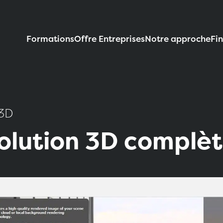
Formations
Offre Entreprises
Notre approche
Fi
3D
solution 3D complè