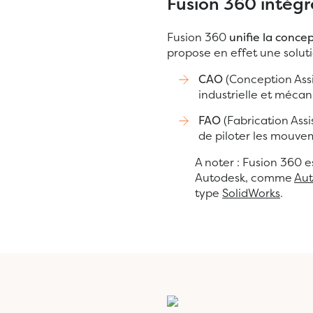
Fusion 360 intègr
Fusion 360
unifie la conce
propose en effet une soluti
CAO
(Conception Assi
industrielle et méca
FAO
(Fabrication Ass
de piloter les mouve
A noter : Fusion 360 e
Autodesk, comme
Au
type
SolidWorks
.