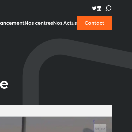
nancement
Nos centres
Nos Actus
Contact
te